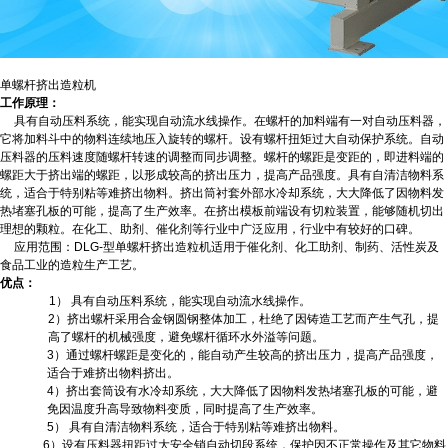
单螺杆挤出造粒机
工作原理：
具有自动压料系统，能实现自动流水线操作。在螺杆的加料端有一对自动压料器，
它将加料斗中的物料连续地压入旋转的螺杆。设有螺杆扭矩过大自动保护系统。自动
压料器的压料速度随螺杆转速的调整而同步调整。螺杆的螺距是变距的，即进料端的
螺距大于挤出端的螺距，以形成较高的挤出压力，提高产品强度。具有自清洁物料系
统，适合于特别粘等难挤出物料。挤出筒衬套外部水冷却系统，大大降低了因物料发
热堵塞孔板的可能，提高了生产效率。在挤出模板前端设有切粒装置，能够随机切出
理想的颗粒。在化工、助剂、催化剂等行业中广泛应用，行业中有较好的口碑。
应用范围：DLG-型单螺杆挤出造粒机适用于催化剂、化工助剂、制药、活性炭及
食品工业的造粒生产工艺。
优点：
1） 具有自动压料系统，能实现自动流水线操作。
2）挤出螺杆采用合金钢圆钢整体加工，杜绝了因铸造工艺而产生气孔，提
高了螺杆的机械强度，避免螺杆循环水外溢等问题。
3）通过螺杆螺距是变化的，能自动产生较高的挤出压力，提高产品强度，
适合于难挤出物料挤出。
4）挤出套筒设有水冷却系统，大大降低了因物料发热堵塞孔板的可能，避
免因温度升高导致物料变质，同时提高了生产效率。
5） 具有自清洁物料系统，适合于特别粘等难挤出物料。
6）设有压料器扭距过大安全销自动切段系统，保护因不正常操作及其它物料