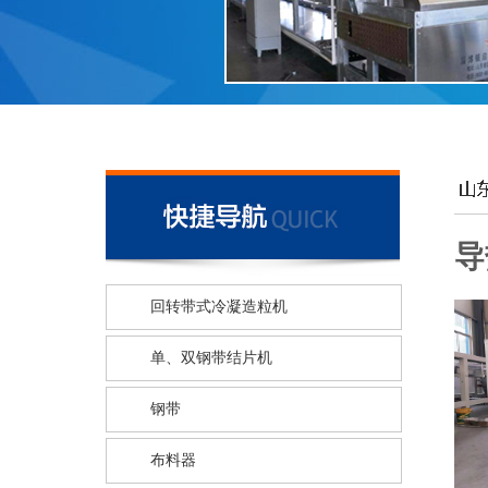
导
回转带式冷凝造粒机
单、双钢带结片机
钢带
布料器