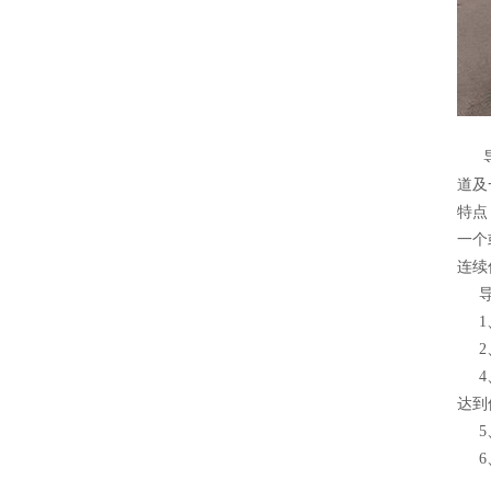
导热
道及
特点
一个
连续
导
1、
2、
4、
达到
5、
6、