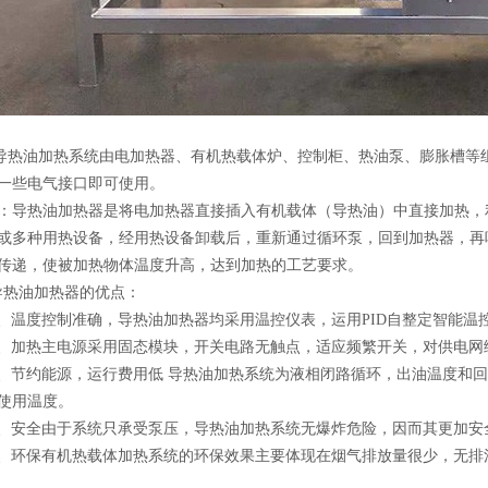
油加热系统由电加热器、有机热载体炉、控制柜、热油泵、膨胀槽等组
一些电气接口即可使用。
：导热油加热器是将电加热器直接插入有机载体（导热油）中直接加热，
或多种用热设备，经用热设备卸载后，重新通过循环泵，回到加热器，再
传递，使被加热物体温度升高，达到加热的工艺要求。
热油加热器的优点：
温度控制准确，导热油加热器均采用温控仪表，运用PID自整定智能温
加热主电源采用固态模块，开关电路无触点，适应频繁开关，对供电网
节约能源，运行费用低 导热油加热系统为液相闭路循环，出油温度和回油温度
使用温度。
安全由于系统只承受泵压，导热油加热系统无爆炸危险，因而其更加安
环保有机热载体加热系统的环保效果主要体现在烟气排放量很少，无排