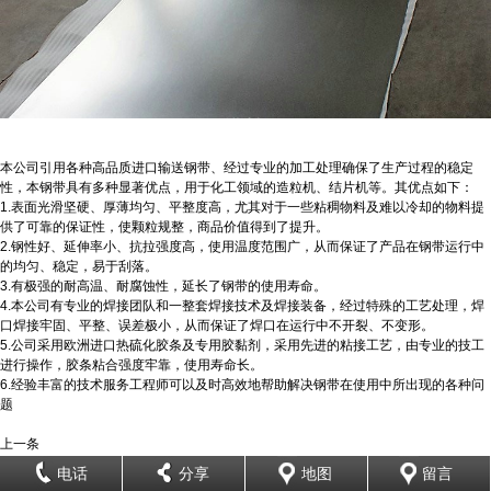
本公司引用各种高品质进口输送钢带、经过专业的加工处理确保了生产过程的稳定
性，本钢带具有多种显著优点，用于化工领域的造粒机、结片机等。其优点如下：
1.表面光滑坚硬、厚薄均匀、平整度高，尤其对于一些粘稠物料及难以冷却的物料提
供了可靠的保证性，使颗粒规整，商品价值得到了提升。
2.钢性好、延伸率小、抗拉强度高，使用温度范围广，从而保证了产品在钢带运行中
的均匀、稳定，易于刮落。
3.有极强的耐高温、耐腐蚀性，延长了钢带的使用寿命。
4.本公司有专业的焊接团队和一整套焊接技术及焊接装备，经过特殊的工艺处理，焊
口焊接牢固、平整、误差极小，从而保证了焊口在运行中不开裂、不变形。
5.公司采用欧洲进口热硫化胶条及专用胶黏剂，采用先进的粘接工艺，由专业的技工
进行操作，胶条粘合强度牢靠，使用寿命长。
6.经验丰富的技术服务工程师可以及时高效地帮助解决钢带在使用中所出现的各种问
题
上一条
钢带
电话
分享
地图
留言
下一条